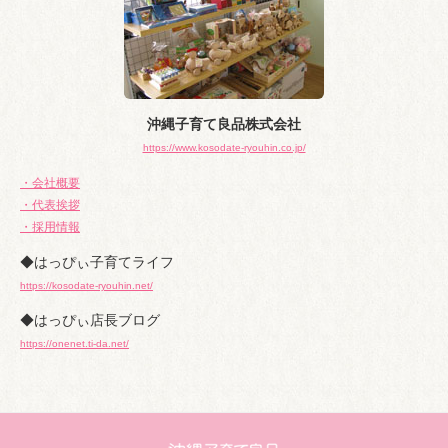
沖縄子育て良品株式会社
https://www.kosodate-ryouhin.co.jp/
・会社概要
・代表挨拶
・採用情報
◆はっぴぃ子育てライフ
https://kosodate-ryouhin.net/
◆はっぴぃ店長ブログ
https://onenet.ti-da.net/