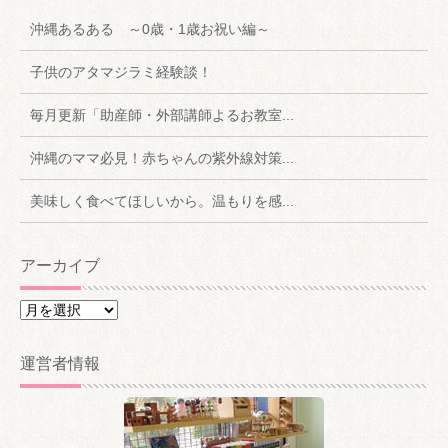
沖縄あるある ～0歳・1歳お祝い編～
子供のアタマジラミ経験談！
毎月更新「助産師・外部講師よるお教室...
沖縄のママ必見！赤ちゃんの紫外線対策...
美味しく食べてほしいから。温もりを感...
アーカイブ
ア
ー
カ
運営者情報
イ
ブ