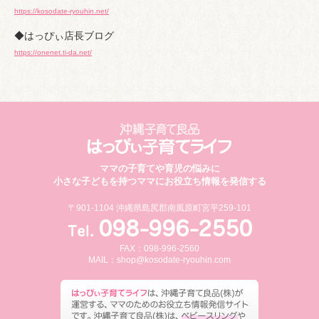
https://kosodate-ryouhin.net/
◆はっぴぃ店長ブログ
https://onenet.ti-da.net/
ママの子育てや育児の悩みに
小さな子どもを持つママにお役立ち情報を発信する
〒901-1104 沖縄県島尻郡南風原町宮平259-101
FAX：098-996-2560
MAIL：
shop@kosodate-ryouhin.com