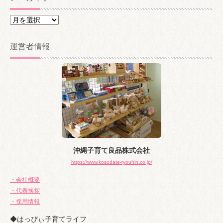
ア
ー
カ
運営者情報
イ
ブ
沖縄子育て良品株式会社
https://www.kosodate-ryouhin.co.jp/
・会社概要
・代表挨拶
・採用情報
◆はっぴぃ子育てライフ