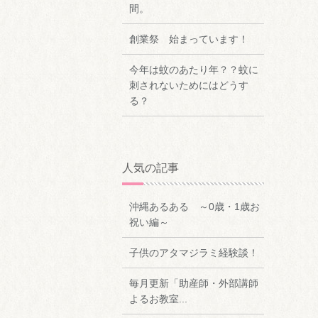
間。
創業祭 始まっています！
今年は蚊のあたり年？？蚊に
刺されないためにはどうす
る？
人気の記事
沖縄あるある ～0歳・1歳お
祝い編～
子供のアタマジラミ経験談！
毎月更新「助産師・外部講師
よるお教室...