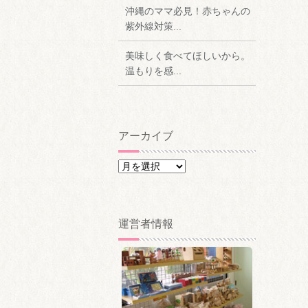
沖縄のママ必見！赤ちゃんの
紫外線対策...
美味しく食べてほしいから。
温もりを感...
アーカイブ
ア
ー
カ
イ
運営者情報
ブ