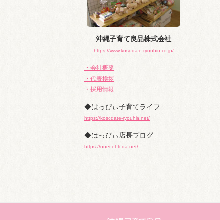
沖縄子育て良品株式会社
https://www.kosodate-ryouhin.co.jp/
・会社概要
・代表挨拶
・採用情報
◆はっぴぃ子育てライフ
https://kosodate-ryouhin.net/
◆はっぴぃ店長ブログ
https://onenet.ti-da.net/