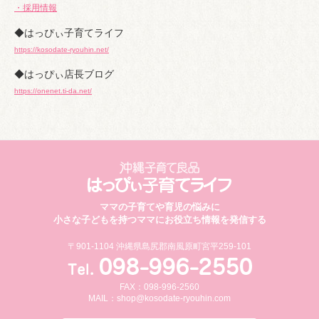
・採用情報
◆はっぴぃ子育てライフ
https://kosodate-ryouhin.net/
◆はっぴぃ店長ブログ
https://onenet.ti-da.net/
ママの子育てや育児の悩みに
小さな子どもを持つママにお役立ち情報を発信する
〒901-1104 沖縄県島尻郡南風原町宮平259-101
FAX：098-996-2560
MAIL：
shop@kosodate-ryouhin.com