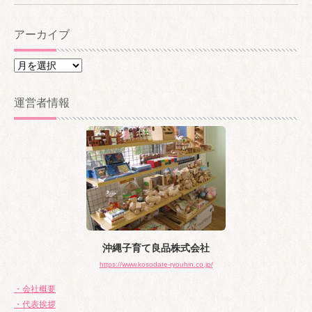
アーカイブ
ア
ー
カ
運営者情報
イ
ブ
沖縄子育て良品株式会社
https://www.kosodate-ryouhin.co.jp/
・会社概要
・代表挨拶