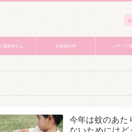
て助産師さん
お客様の声
メディア
蚊
今年は蚊のあた
ないためにはど