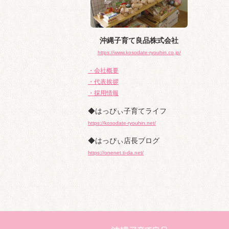
沖縄子育て良品株式会社
https://www.kosodate-ryouhin.co.jp/
・会社概要
・代表挨拶
・採用情報
◆はっぴぃ子育てライフ
https://kosodate-ryouhin.net/
◆はっぴぃ店長ブログ
https://onenet.ti-da.net/