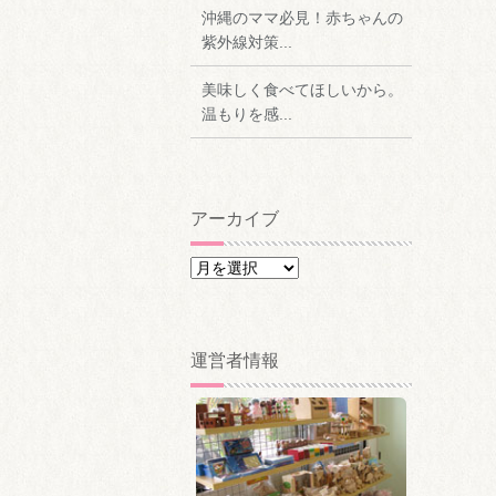
沖縄のママ必見！赤ちゃんの
紫外線対策...
美味しく食べてほしいから。
温もりを感...
アーカイブ
ア
ー
カ
イ
運営者情報
ブ