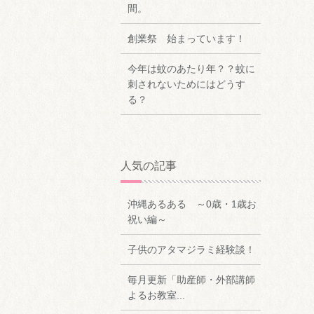
間。
創業祭 始まっています！
今年は蚊のあたり年？？蚊に
刺されないためにはどうす
る？
人気の記事
沖縄あるある ～0歳・1歳お
祝い編～
子供のアタマジラミ経験談！
毎月更新「助産師・外部講師
よるお教室...