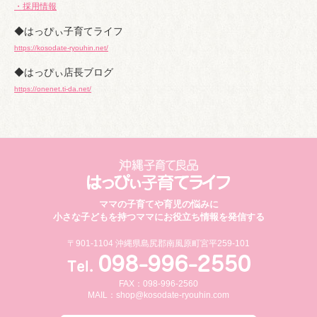
・採用情報
◆はっぴぃ子育てライフ
https://kosodate-ryouhin.net/
◆はっぴぃ店長ブログ
https://onenet.ti-da.net/
ママの子育てや育児の悩みに
小さな子どもを持つママにお役立ち情報を発信する
〒901-1104 沖縄県島尻郡南風原町宮平259-101
FAX：098-996-2560
MAIL：
shop@kosodate-ryouhin.com