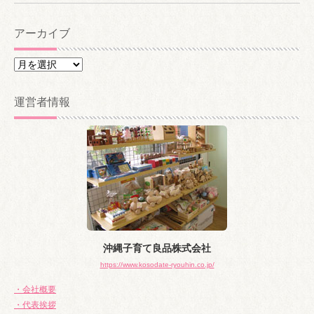
アーカイブ
ア
ー
カ
運営者情報
イ
ブ
沖縄子育て良品株式会社
https://www.kosodate-ryouhin.co.jp/
・会社概要
・代表挨拶