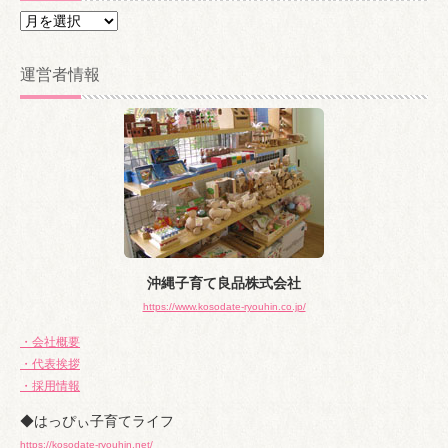
ア
ー
カ
運営者情報
イ
ブ
沖縄子育て良品株式会社
https://www.kosodate-ryouhin.co.jp/
・会社概要
・代表挨拶
・採用情報
◆はっぴぃ子育てライフ
https://kosodate-ryouhin.net/