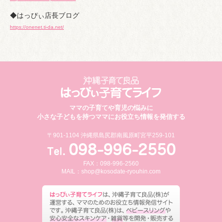
◆はっぴぃ店長ブログ
https://onenet.ti-da.net/
ママの子育てや育児の悩みに
小さな子どもを持つママにお役立ち情報を発信する
〒901-1104 沖縄県島尻郡南風原町宮平259-101
FAX：098-996-2560
MAIL：
shop@kosodate-ryouhin.com