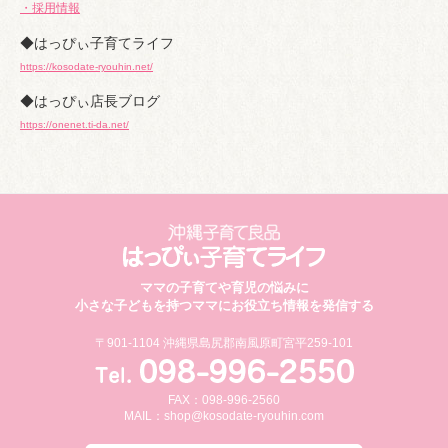
・採用情報
◆はっぴぃ子育てライフ
https://kosodate-ryouhin.net/
◆はっぴぃ店長ブログ
https://onenet.ti-da.net/
ママの子育てや育児の悩みに
小さな子どもを持つママにお役立ち情報を発信する
〒901-1104 沖縄県島尻郡南風原町宮平259-101
FAX：098-996-2560
MAIL：
shop@kosodate-ryouhin.com