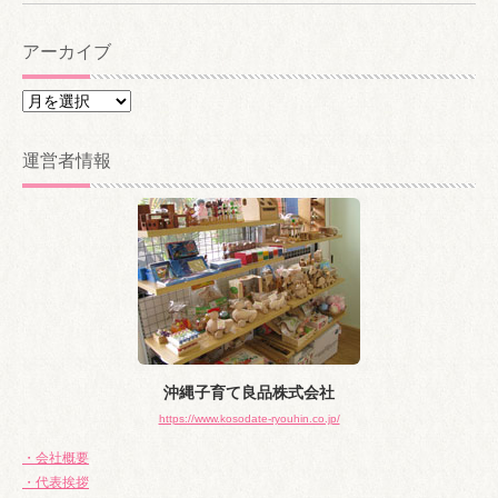
アーカイブ
ア
ー
カ
運営者情報
イ
ブ
沖縄子育て良品株式会社
https://www.kosodate-ryouhin.co.jp/
・会社概要
・代表挨拶