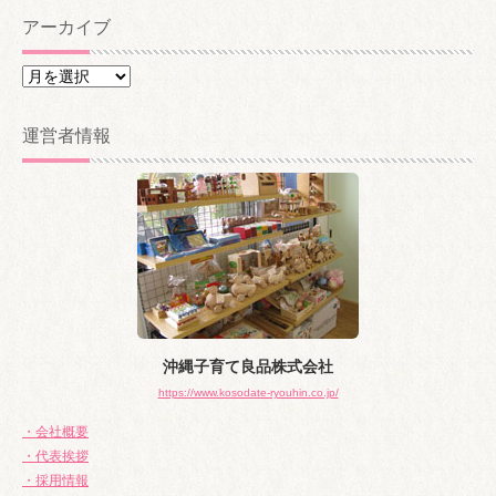
アーカイブ
ア
ー
カ
運営者情報
イ
ブ
沖縄子育て良品株式会社
https://www.kosodate-ryouhin.co.jp/
・会社概要
・代表挨拶
・採用情報