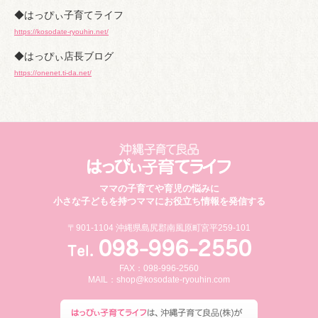
◆はっぴぃ子育てライフ
https://kosodate-ryouhin.net/
◆はっぴぃ店長ブログ
https://onenet.ti-da.net/
ママの子育てや育児の悩みに
小さな子どもを持つママにお役立ち情報を発信する
〒901-1104 沖縄県島尻郡南風原町宮平259-101
FAX：098-996-2560
MAIL：
shop@kosodate-ryouhin.com