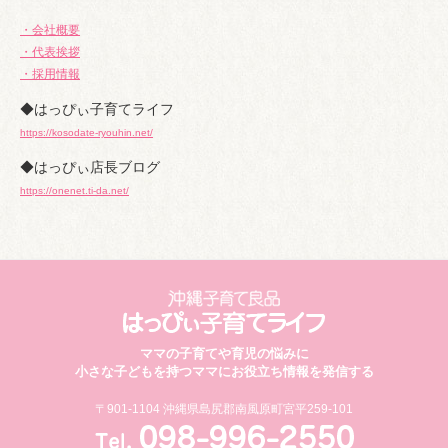
・会社概要
・代表挨拶
・採用情報
◆はっぴぃ子育てライフ
https://kosodate-ryouhin.net/
◆はっぴぃ店長ブログ
https://onenet.ti-da.net/
ママの子育てや育児の悩みに
小さな子どもを持つママにお役立ち情報を発信する
〒901-1104 沖縄県島尻郡南風原町宮平259-101