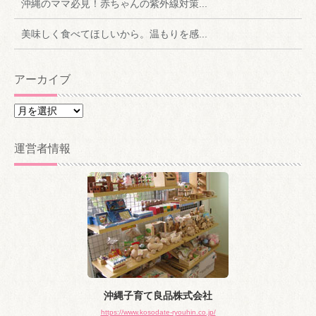
沖縄のママ必見！赤ちゃんの紫外線対策...
美味しく食べてほしいから。温もりを感...
アーカイブ
ア
ー
カ
運営者情報
イ
ブ
沖縄子育て良品株式会社
https://www.kosodate-ryouhin.co.jp/